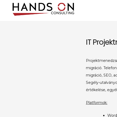
Skip
to
content
Hands On Co
IT tanácsadó és támoga
IT Proje
Projektmenedzsme
migráció. Telefon
migráció, SEO, ad
Segély-utalványo
értékelése, egy
Platformok:
WordP