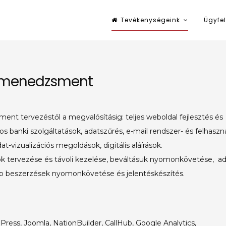
Tevékenységeink
Ügyfel
nsulting
tó szolgáltatásokat nyújtó
ktmenedzsment
nt tervezéstől a megvalósításig: teljes weboldal fejlesztés és
os banki szolgáltatások, adatszűrés, e-mail rendszer- és felhaszná
at-vizualizációs megoldások, digitális aláírások.
k tervezése és távoli kezelése, beváltásuk nyomonkövetése, ad
éb beszerzések nyomonkövetése és jelentéskészítés.
ress, Joomla, NationBuilder, CallHub, Google Analytics,