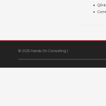
QR-k
Comm
© 2025 Hands On Consulting
|